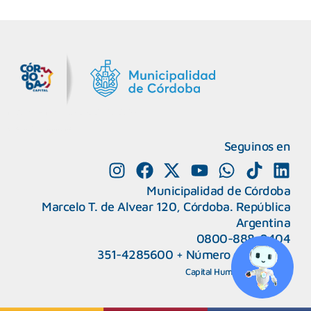
MiDocta – Municipalidad de Córdoba
+54 9 3518666864
Seguinos en
Municipalidad de Córdoba
Marcelo T. de Alvear 120, Córdoba. República
Argentina
0800-888-0404
351-4285600
+
Número de interno
CAPeM – Centro de Atención a Personas Migrantes y Refugiadas.
5493513037186
Centro de Ayuda del Tribunal de Faltas
Capital Humano
|
Webmail
5493516100528