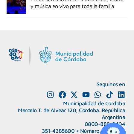
y música en vivo para toda la familia
MiDocta – Municipalidad de Córdoba
+54 9 3518666864
Seguinos en
Municipalidad de Córdoba
Marcelo T. de Alvear 120, Córdoba. República
Argentina
0800-888-0404
351-4285600
+
Número de interno
CAPeM – Centro de Atención a Personas Migrantes y Refugiadas.