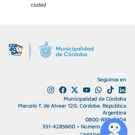
ciudad
MiDocta – Municipalidad de Córdoba
+54 9 3518666864
Seguinos en
Municipalidad de Córdoba
Marcelo T. de Alvear 120, Córdoba. República
Argentina
0800-888-0404
351-4285600
+
Número de interno
CAPeM – Centro de Atención a Personas Migrantes y Refugiadas.
5493513037186
Centro de Ayuda del Tribunal de Faltas
Capital Humano
|
Webmail
5493516100528