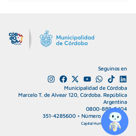
MiDocta – Municipalidad de Córdoba
+54 9 3518666864
Seguinos en
Municipalidad de Córdoba
Marcelo T. de Alvear 120, Córdoba. República
Argentina
0800-888-0404
351-4285600
+
Número de interno
CAPeM – Centro de Atención a Personas Migrantes y Refugiadas.
5493513037186
Centro de Ayuda del Tribunal de Faltas
Capital Humano
|
Webmail
5493516100528