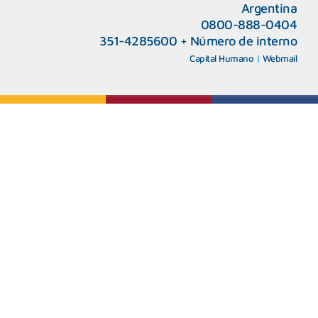
Argentina
0800-888-0404
351-4285600
+
Número de interno
CAPeM – Centro de Atención a Personas Migrantes y Refugiadas.
5493513037186
Centro de Ayuda del Tribunal de Faltas
Capital Humano
|
Webmail
5493516100528