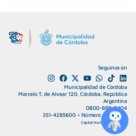
MiDocta – Municipalidad de Córdoba
+54 9 3518666864
Seguinos en
Municipalidad de Córdoba
Marcelo T. de Alvear 120, Córdoba. República
Argentina
0800-888-0404
351-4285600
+
Número de interno
CAPeM – Centro de Atención a Personas Migrantes y Refugiadas.
5493513037186
Centro de Ayuda del Tribunal de Faltas
Capital Humano
|
Webmail
5493516100528