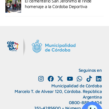
El cementerio San Jerónimo le rinde
homenaje a la Córdoba Deportiva
MiDocta – Municipalidad de Córdoba
+54 9 3518666864
Seguinos en
Municipalidad de Córdoba
Marcelo T. de Alvear 120, Córdoba. República
Argentina
0800-888-0404
351-4285600
+
Número de interno