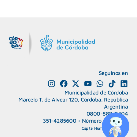
MiDocta – Municipalidad de Córdoba
+54 9 3518666864
Seguinos en
Municipalidad de Córdoba
Marcelo T. de Alvear 120, Córdoba. República
Argentina
0800-888-0404
351-4285600
+
Número de interno
CAPeM – Centro de Atención a Personas Migrantes y Refugiadas.
5493513037186
Centro de Ayuda del Tribunal de Faltas
Capital Humano
|
Webmail
5493516100528