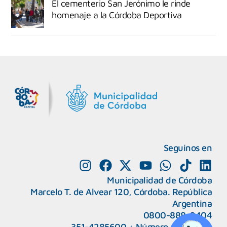
El cementerio San Jerónimo le rinde
homenaje a la Córdoba Deportiva
MiDocta – Municipalidad de Córdoba
+54 9 3518666864
Seguinos en
Municipalidad de Córdoba
Marcelo T. de Alvear 120, Córdoba. República
Argentina
0800-888-0404
351-4285600
+
Número de interno