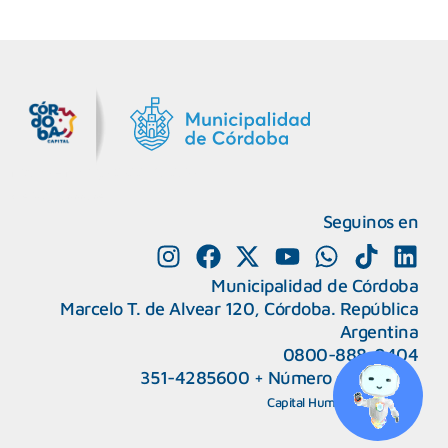
MiDocta – Municipalidad de Córdoba
+54 9 3518666864
Seguinos en
Municipalidad de Córdoba
Marcelo T. de Alvear 120, Córdoba. República
Argentina
0800-888-0404
351-4285600
+
Número de interno
CAPeM – Centro de Atención a Personas Migrantes y Refugiadas.
5493513037186
Centro de Ayuda del Tribunal de Faltas
Capital Humano
|
Webmail
5493516100528