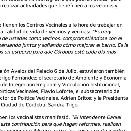
o realizar actividades que beneficien a los vecinos y
 tienen los Centros Vecinales a la hora de trabajar en
la calidad de vida de vecinos y vecinas:
“Es muy
o de ustedes como vecinos, comprometiéndose con el
ensando juntos y soñando cómo mejorar el barrio. Es la
s un esfuerzo para que Córdoba esté cada día más
Salón Ávalos del Palacio 6 de Julio, estuvieron también
odrigo Fernández; el secretario de Ambiente y Economía
o de Integración Regional y Vinculación Institucional,
íticas Vecinales, Flavio Loforte; el subsecretario de
tor de Política Vecinales, Adrian Britos; y la Presidenta
a Ciudad de Córdoba, Sandra Trigo.
ben los vecinalistas manifestó:
“El intendente Daniel
esta contribución para que hagan reformas, realicen
or manera posible en sus barrios, con su gente y entre