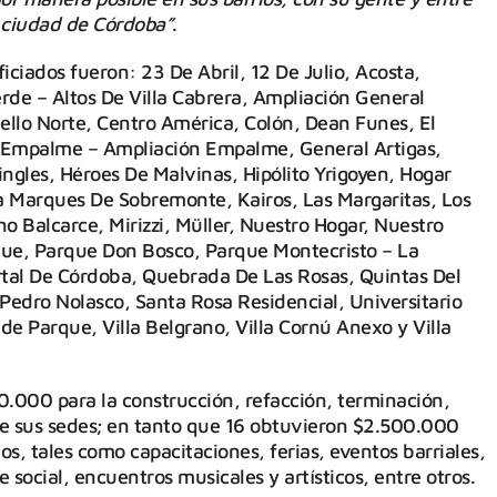
a ciudad de Córdoba”
.
iciados fueron: 23 De Abril, 12 De Julio, Acosta,
rde – Altos De Villa Cabrera, Ampliación General
ello Norte, Centro América, Colón, Dean Funes, El
II, Empalme – Ampliación Empalme, General Artigas,
ngles, Héroes De Malvinas, Hipólito Yrigoyen, Hogar
a Marques De Sobremonte, Kairos, Las Margaritas, Los
no Balcarce, Mirizzi, Müller, Nuestro Hogar, Nuestro
que, Parque Don Bosco, Parque Montecristo – La
Portal De Córdoba, Quebrada De Las Rosas, Quintas Del
 Pedro Nolasco, Santa Rosa Residencial, Universitario
ende Parque, Villa Belgrano, Villa Cornú Anexo y Villa
0.000 para la construcción, refacción, terminación,
e sus sedes; en tanto que 16 obtuvieron $2.500.000
os, tales como capacitaciones, ferias, eventos barriales,
 social, encuentros musicales y artísticos, entre otros.