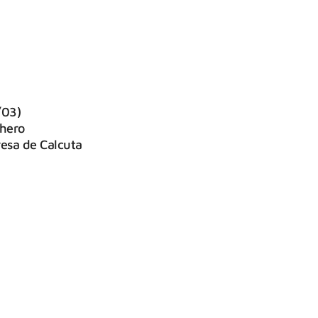
/03)
chero
resa de Calcuta